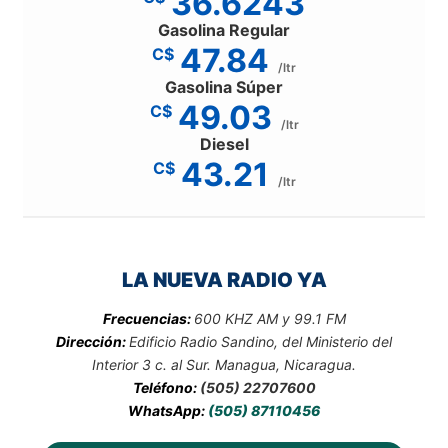
36.6243
Gasolina Regular
47.84
C$
/ltr
Gasolina Súper
49.03
C$
/ltr
Diesel
43.21
C$
/ltr
LA NUEVA RADIO YA
Frecuencias:
600 KHZ AM y 99.1 FM
Dirección:
Edificio Radio Sandino, del Ministerio del
Interior 3 c. al Sur. Managua, Nicaragua.
Teléfono:
(505) 22707600
WhatsApp:
(505) 87110456