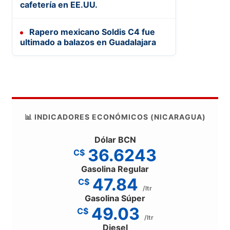
cafetería en EE.UU.
Rapero mexicano Soldis C4 fue
ultimado a balazos en Guadalajara
📊 INDICADORES ECONÓMICOS (NICARAGUA)
Dólar BCN
36.6243
C$
Gasolina Regular
47.84
C$
/ltr
Gasolina Súper
49.03
C$
/ltr
Diesel