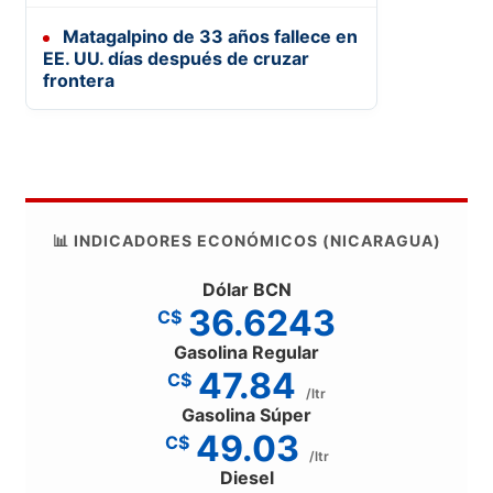
Matagalpino de 33 años fallece en
EE. UU. días después de cruzar
frontera
📊 INDICADORES ECONÓMICOS (NICARAGUA)
Dólar BCN
36.6243
C$
Gasolina Regular
47.84
C$
/ltr
Gasolina Súper
49.03
C$
/ltr
Diesel