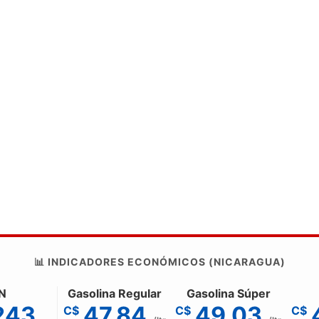
📊 INDICADORES ECONÓMICOS (NICARAGUA)
N
Gasolina Regular
Gasolina Súper
243
47.84
49.03
C$
C$
C$