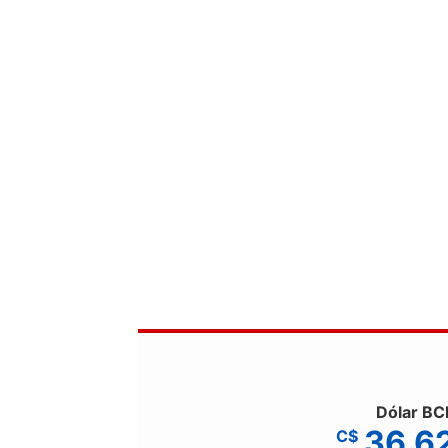
Dólar BC
36.6
C$