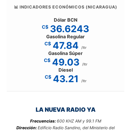
📊 INDICADORES ECONÓMICOS (NICARAGUA)
Dólar BCN
36.6243
C$
Gasolina Regular
47.84
C$
/ltr
Gasolina Súper
49.03
C$
/ltr
Diesel
43.21
C$
/ltr
LA NUEVA RADIO YA
Frecuencias:
600 KHZ AM y 99.1 FM
Dirección:
Edificio Radio Sandino, del Ministerio del