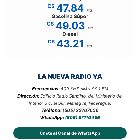
47.84
C$
/ltr
Gasolina Súper
49.03
C$
/ltr
Diesel
43.21
C$
/ltr
LA NUEVA RADIO YA
Frecuencias:
600 KHZ AM y 99.1 FM
Dirección:
Edificio Radio Sandino, del Ministerio del
Interior 3 c. al Sur. Managua, Nicaragua.
Teléfono:
(505) 22707600
WhatsApp:
(505) 87110456
Únete al Canal de WhatsApp