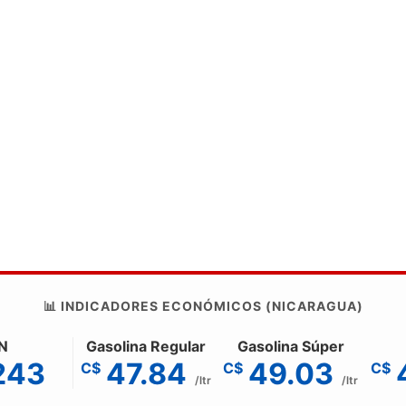
📊 INDICADORES ECONÓMICOS (NICARAGUA)
N
Gasolina Regular
Gasolina Súper
243
47.84
49.03
C$
C$
C$
/ltr
/ltr