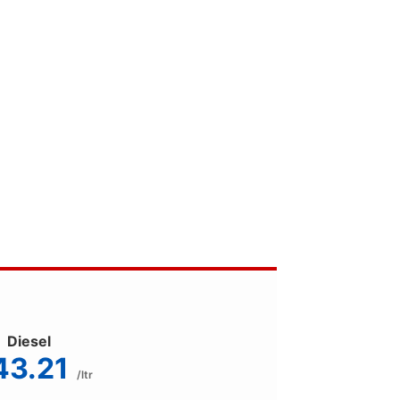
Diesel
43.21
/ltr