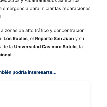
ductos y Alcantarillados Sanitarios
e emergencia para iniciar las reparaciones
l.
 a zonas de alto tráfico y concentración
al Los Robles
, el
Reparto San Juan
y su
s de la
Universidad Casimiro Sotelo
, la
cional
.
mbién podría interesarte...