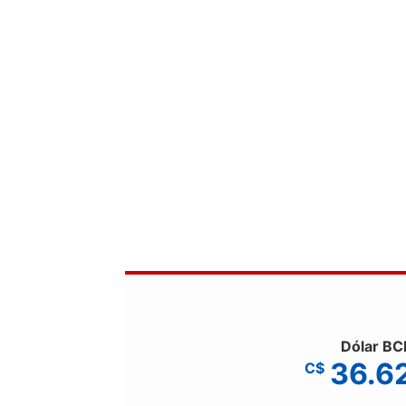
Dólar BC
36.6
C$