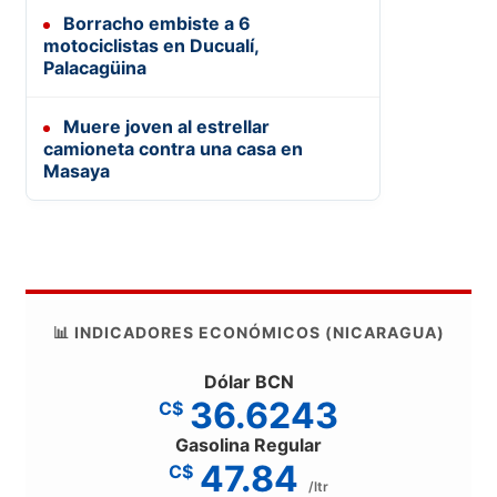
Borracho embiste a 6
motociclistas en Ducualí,
Palacagüina
Muere joven al estrellar
camioneta contra una casa en
Masaya
📊 INDICADORES ECONÓMICOS (NICARAGUA)
Dólar BCN
36.6243
C$
Gasolina Regular
47.84
C$
/ltr