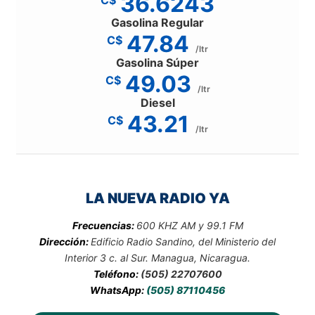
36.6243
Gasolina Regular
47.84
C$
/ltr
Gasolina Súper
49.03
C$
/ltr
Diesel
43.21
C$
/ltr
LA NUEVA RADIO YA
Frecuencias:
600 KHZ AM y 99.1 FM
Dirección:
Edificio Radio Sandino, del Ministerio del
Interior 3 c. al Sur. Managua, Nicaragua.
Teléfono:
(505) 22707600
WhatsApp:
(505) 87110456