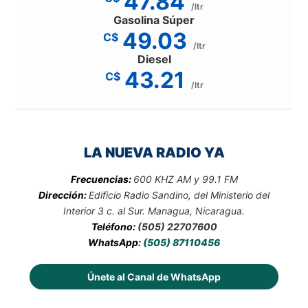
47.84
/ltr
Gasolina Súper
49.03
C$
/ltr
Diesel
43.21
C$
/ltr
LA NUEVA RADIO YA
Frecuencias:
600 KHZ AM y 99.1 FM
Dirección:
Edificio Radio Sandino, del Ministerio del
Interior 3 c. al Sur. Managua, Nicaragua.
Teléfono:
(505) 22707600
WhatsApp:
(505) 87110456
Únete al Canal de WhatsApp