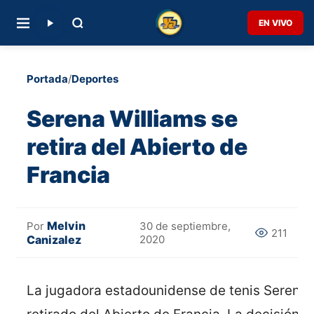
EN VIVO
Portada
/
Deportes
Serena Williams se
retira del Abierto de
Francia
Melvin
Por
30 de septiembre,
211
Canizalez
2020
La jugadora estadounidense de tenis Serena 