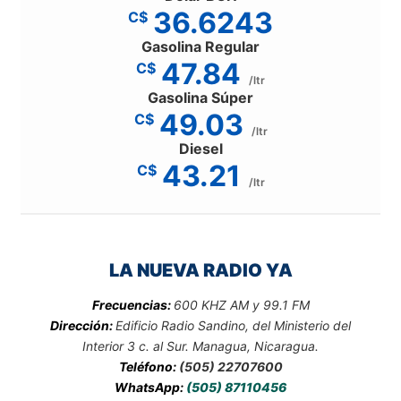
36.6243
C$
Gasolina Regular
47.84
C$
/ltr
Gasolina Súper
49.03
C$
/ltr
Diesel
43.21
C$
/ltr
LA NUEVA RADIO YA
Frecuencias:
600 KHZ AM y 99.1 FM
Dirección:
Edificio Radio Sandino, del Ministerio del
Interior 3 c. al Sur. Managua, Nicaragua.
Teléfono:
(505) 22707600
WhatsApp:
(505) 87110456