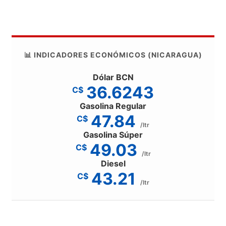
📊 INDICADORES ECONÓMICOS (NICARAGUA)
Dólar BCN
36.6243
C$
Gasolina Regular
47.84
C$
/ltr
Gasolina Súper
49.03
C$
/ltr
Diesel
43.21
C$
/ltr