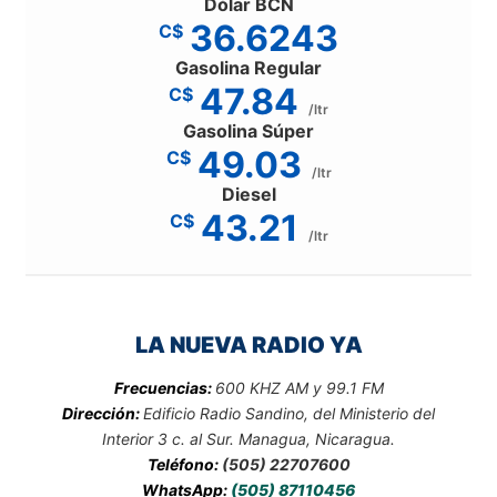
Dólar BCN
36.6243
C$
Gasolina Regular
47.84
C$
/ltr
Gasolina Súper
49.03
C$
/ltr
Diesel
43.21
C$
/ltr
LA NUEVA RADIO YA
Frecuencias:
600 KHZ AM y 99.1 FM
Dirección:
Edificio Radio Sandino, del Ministerio del
Interior 3 c. al Sur. Managua, Nicaragua.
Teléfono:
(505) 22707600
WhatsApp:
(505) 87110456