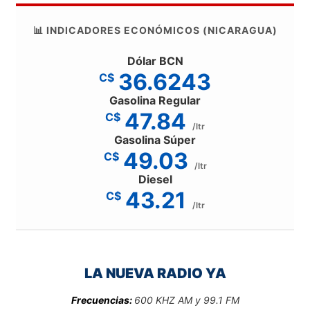
📊 INDICADORES ECONÓMICOS (NICARAGUA)
Dólar BCN
36.6243
C$
Gasolina Regular
47.84
C$
/ltr
Gasolina Súper
49.03
C$
/ltr
Diesel
43.21
C$
/ltr
LA NUEVA RADIO YA
Frecuencias:
600 KHZ AM y 99.1 FM