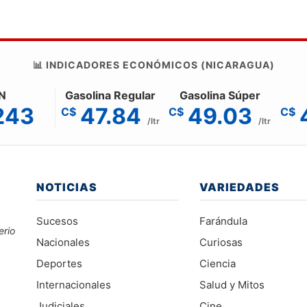
📊 INDICADORES ECONÓMICOS (NICARAGUA)
N
Gasolina Regular
Gasolina Súper
243
47.84
49.03
C$
C$
C$
/ltr
/ltr
NOTICIAS
VARIEDADES
Sucesos
Farándula
erio
Nacionales
Curiosas
Deportes
Ciencia
Internacionales
Salud y Mitos
Judiciales
Cine