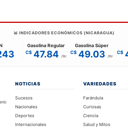
📊 INDICADORES ECONÓMICOS (NICARAGUA)
N
Gasolina Regular
Gasolina Súper
243
47.84
49.03
C$
C$
C$
/ltr
/ltr
NOTICIAS
VARIEDADES
Sucesos
Farándula
erio
Nacionales
Curiosas
Deportes
Ciencia
Internacionales
Salud y Mitos