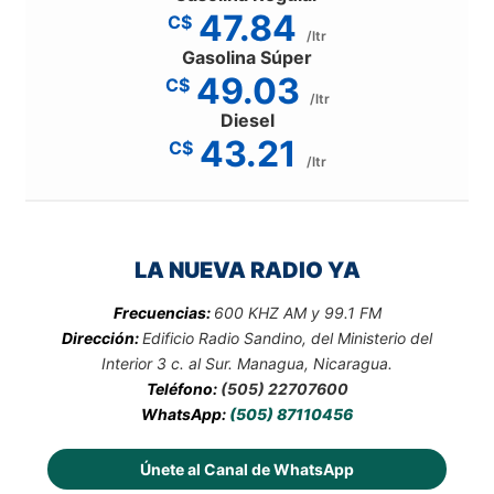
47.84
C$
/ltr
Gasolina Súper
49.03
C$
/ltr
Diesel
43.21
C$
/ltr
LA NUEVA RADIO YA
Frecuencias:
600 KHZ AM y 99.1 FM
Dirección:
Edificio Radio Sandino, del Ministerio del
Interior 3 c. al Sur. Managua, Nicaragua.
Teléfono:
(505) 22707600
WhatsApp:
(505) 87110456
Únete al Canal de WhatsApp