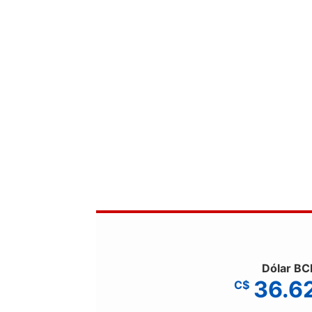
Dólar BC
36.6
C$