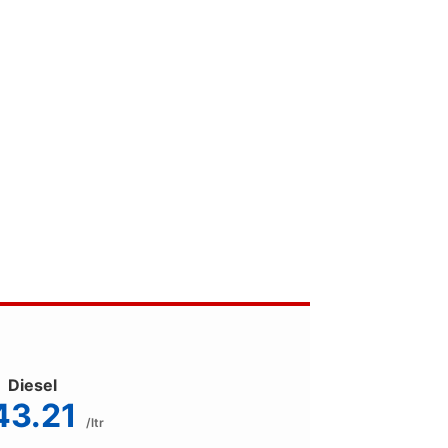
Diesel
43.21
/ltr