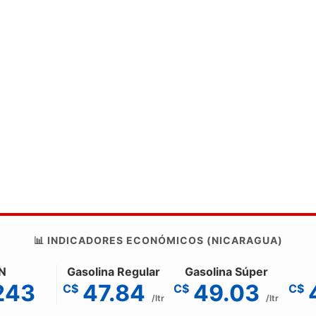
📊 INDICADORES ECONÓMICOS (NICARAGUA)
N
Gasolina Regular
Gasolina Súper
243
47.84
49.03
C$
C$
C$
/ltr
/ltr