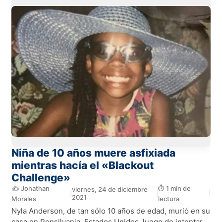
Niña de 10 años muere asfixiada
mientras hacía el «Blackout
Challenge»
✍️ Jonathan
⏱️ 1 min de
viernes, 24 de diciembre
|
|
|
2021
Morales
lectura
Nyla Anderson, de tan sólo 10 años de edad, murió en su
casa en Pensilvania, Estados Unidos, luego de intentar