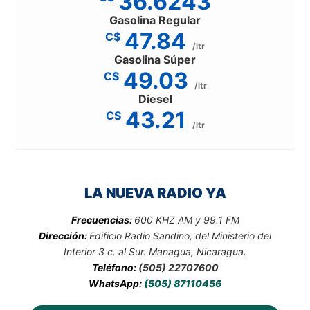
36.6243
Gasolina Regular
47.84
C$
/ltr
Gasolina Súper
49.03
C$
/ltr
Diesel
43.21
C$
/ltr
LA NUEVA RADIO YA
Frecuencias:
600 KHZ AM y 99.1 FM
Dirección:
Edificio Radio Sandino, del Ministerio del
Interior 3 c. al Sur. Managua, Nicaragua.
Teléfono:
(505) 22707600
WhatsApp:
(505) 87110456