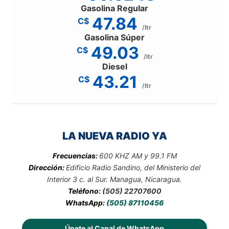
Gasolina Regular
47.84
C$
/ltr
Gasolina Súper
49.03
C$
/ltr
Diesel
43.21
C$
/ltr
LA NUEVA RADIO YA
Frecuencias:
600 KHZ AM y 99.1 FM
Dirección:
Edificio Radio Sandino, del Ministerio del
Interior 3 c. al Sur. Managua, Nicaragua.
Teléfono:
(505) 22707600
WhatsApp:
(505) 87110456
Únete al Canal de WhatsApp