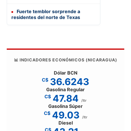
Fuerte temblor sorprende a
residentes del norte de Texas
📊 INDICADORES ECONÓMICOS (NICARAGUA)
Dólar BCN
36.6243
C$
Gasolina Regular
47.84
C$
/ltr
Gasolina Súper
49.03
C$
/ltr
Diesel
C$