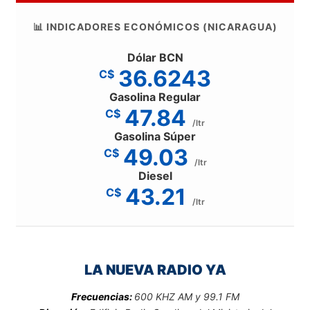
📊 INDICADORES ECONÓMICOS (NICARAGUA)
Dólar BCN
36.6243
C$
Gasolina Regular
47.84
C$
/ltr
Gasolina Súper
49.03
C$
/ltr
Diesel
43.21
C$
/ltr
LA NUEVA RADIO YA
Frecuencias:
600 KHZ AM y 99.1 FM