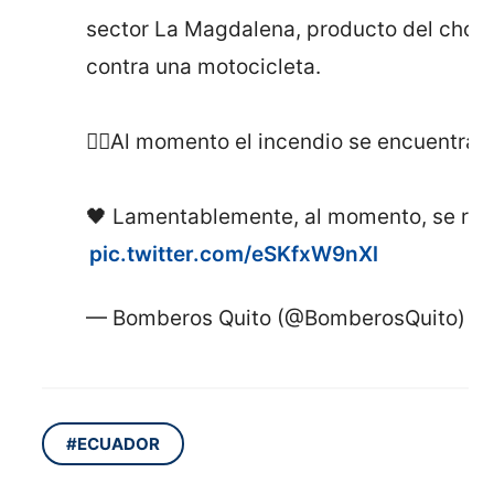
sector La Magdalena, producto del choq
contra una motocicleta.
👉🏼Al momento el incendio se encuentra 
🖤 Lamentablemente, al momento, se reg
pic.twitter.com/eSKfxW9nXl
— Bomberos Quito (@BomberosQuito)
Ap
#ECUADOR