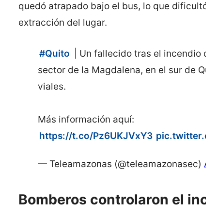
quedó atrapado bajo el bus, lo que dificultó s
extracción del lugar.
#Quito
| Un fallecido tras el incendio de
sector de la Magdalena, en el sur de Quit
viales.
Más información aquí:
https://t.co/Pz6UKJVxY3
pic.twitter.
— Teleamazonas (@teleamazonasec)
Apr
Bomberos controlaron el ince