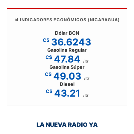
📊 INDICADORES ECONÓMICOS (NICARAGUA)
Dólar BCN
36.6243
C$
Gasolina Regular
47.84
C$
/ltr
Gasolina Súper
49.03
C$
/ltr
Diesel
43.21
C$
/ltr
LA NUEVA RADIO YA