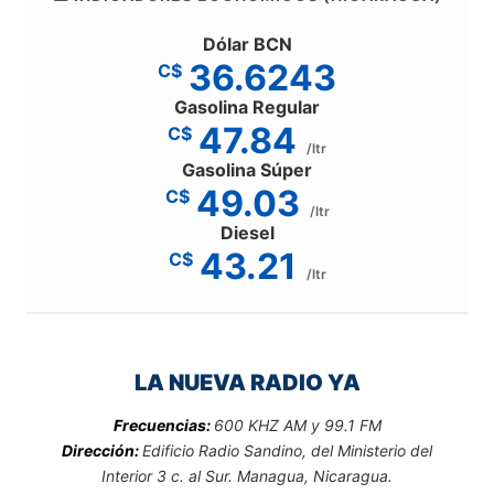
Dólar BCN
36.6243
C$
Gasolina Regular
47.84
C$
/ltr
Gasolina Súper
49.03
C$
/ltr
Diesel
43.21
C$
/ltr
LA NUEVA RADIO YA
Frecuencias:
600 KHZ AM y 99.1 FM
Dirección:
Edificio Radio Sandino, del Ministerio del
Interior 3 c. al Sur. Managua, Nicaragua.