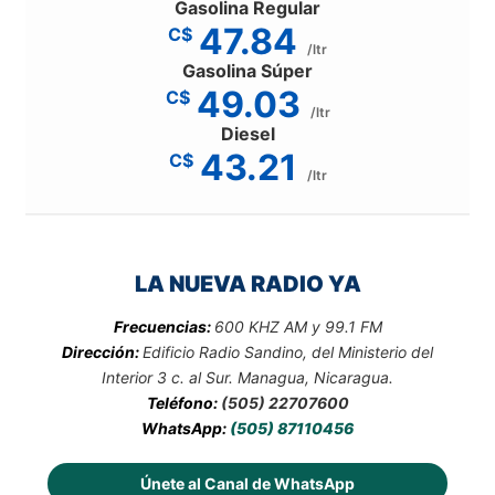
Gasolina Regular
47.84
C$
/ltr
Gasolina Súper
49.03
C$
/ltr
Diesel
43.21
C$
/ltr
LA NUEVA RADIO YA
Frecuencias:
600 KHZ AM y 99.1 FM
Dirección:
Edificio Radio Sandino, del Ministerio del
Interior 3 c. al Sur. Managua, Nicaragua.
Teléfono:
(505) 22707600
WhatsApp:
(505) 87110456
Únete al Canal de WhatsApp