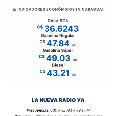
📊 INDICADORES ECONÓMICOS (NICARAGUA)
Dólar BCN
36.6243
C$
Gasolina Regular
47.84
C$
/ltr
Gasolina Súper
49.03
C$
/ltr
Diesel
43.21
C$
/ltr
LA NUEVA RADIO YA
Frecuencias:
600 KHZ AM y 99.1 FM