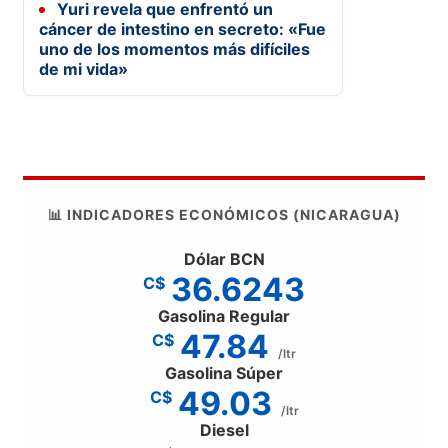
Yuri revela que enfrentó un
cáncer de intestino en secreto: «Fue
uno de los momentos más difíciles
de mi vida»
📊 INDICADORES ECONÓMICOS (NICARAGUA)
Dólar BCN
36.6243
C$
Gasolina Regular
47.84
C$
/ltr
Gasolina Súper
49.03
C$
/ltr
Diesel