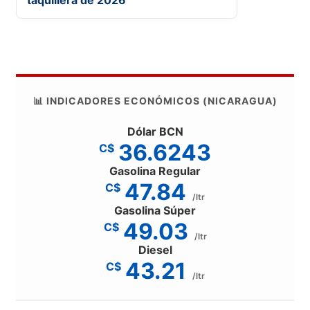
📊 INDICADORES ECONÓMICOS (NICARAGUA)
Dólar BCN
36.6243
C$
Gasolina Regular
47.84
C$
/ltr
Gasolina Súper
49.03
C$
/ltr
Diesel
43.21
C$
/ltr