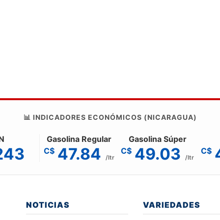
📊 INDICADORES ECONÓMICOS (NICARAGUA)
N
Gasolina Regular
Gasolina Súper
243
47.84
49.03
C$
C$
C$
/ltr
/ltr
NOTICIAS
VARIEDADES