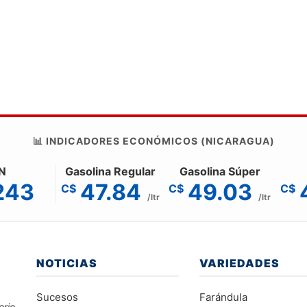
📊 INDICADORES ECONÓMICOS (NICARAGUA)
N
Gasolina Regular
Gasolina Súper
243
47.84
49.03
C$
C$
C$
/ltr
/ltr
NOTICIAS
VARIEDADES
Sucesos
Farándula
erio