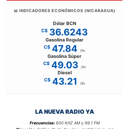
📊 INDICADORES ECONÓMICOS (NICARAGUA)
Dólar BCN
36.6243
C$
Gasolina Regular
47.84
C$
/ltr
Gasolina Súper
49.03
C$
/ltr
Diesel
43.21
C$
/ltr
LA NUEVA RADIO YA
Frecuencias:
600 KHZ AM y 99.1 FM