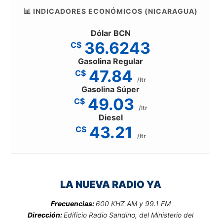
📊 INDICADORES ECONÓMICOS (NICARAGUA)
Dólar BCN
36.6243
C$
Gasolina Regular
47.84
C$
/ltr
Gasolina Súper
49.03
C$
/ltr
Diesel
43.21
C$
/ltr
LA NUEVA RADIO YA
Frecuencias:
600 KHZ AM y 99.1 FM
Dirección:
Edificio Radio Sandino, del Ministerio del