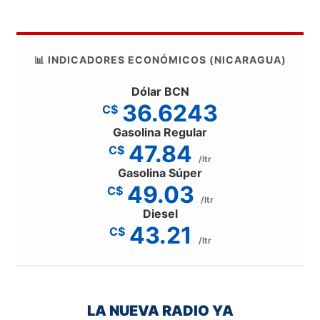
📊 INDICADORES ECONÓMICOS (NICARAGUA)
Dólar BCN
36.6243
C$
Gasolina Regular
47.84
C$
/ltr
Gasolina Súper
49.03
C$
/ltr
Diesel
43.21
C$
/ltr
LA NUEVA RADIO YA