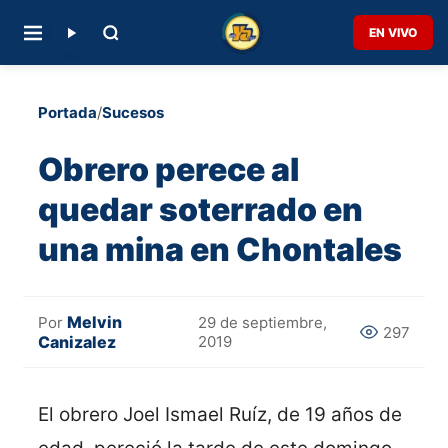
EN VIVO
Portada
/
Sucesos
Obrero perece al
quedar soterrado en
una mina en Chontales
Melvin
Por
29 de septiembre,
297
Canizalez
2019
El obrero Joel Ismael Ruíz, de 19 años de