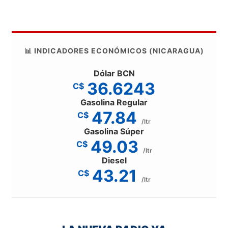
📊 INDICADORES ECONÓMICOS (NICARAGUA)
Dólar BCN
36.6243
C$
Gasolina Regular
47.84
C$
/ltr
Gasolina Súper
49.03
C$
/ltr
Diesel
43.21
C$
/ltr