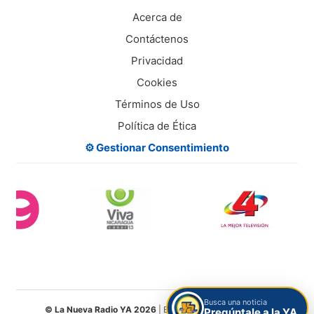
Acerca de
Contáctenos
Privacidad
Cookies
Términos de Uso
Política de Ética
⚙️ Gestionar Consentimiento
Busca una noticia
© La Nueva Radio YA 2026
| Entretenimiento Digital S.A.
Pregúntale a la YA