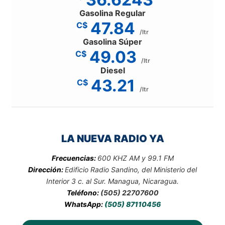
Gasolina Regular
47.84
C$
/ltr
Gasolina Súper
49.03
C$
/ltr
Diesel
43.21
C$
/ltr
LA NUEVA RADIO YA
Frecuencias:
600 KHZ AM y 99.1 FM
Dirección:
Edificio Radio Sandino, del Ministerio del
Interior 3 c. al Sur. Managua, Nicaragua.
Teléfono:
(505) 22707600
WhatsApp:
(505) 87110456