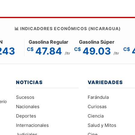
📊 INDICADORES ECONÓMICOS (NICARAGUA)
N
Gasolina Regular
Gasolina Súper
243
47.84
49.03
C$
C$
C$
/ltr
/ltr
NOTICIAS
VARIEDADES
Sucesos
Farándula
erio
Nacionales
Curiosas
Deportes
Ciencia
Internacionales
Salud y Mitos
Judiciales
Cine