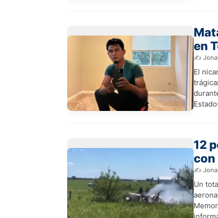
Mata
en T
✍️ Jona
El nic
trágica
durant
Estado
12 p
con 
✍️ Jona
Un tot
aerona
Memori
inform