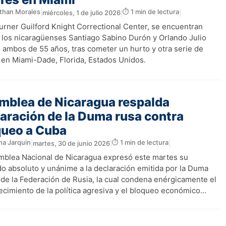
than Morales
⏱️ 1 min de lectura
|
miércoles, 1 de julio 2026
|
|
Turner Guilford Knight Correctional Center, se encuentran
 los nicaragüenses Santiago Sabino Durón y Orlando Julio
, ambos de 55 años, tras cometer un hurto y otra serie de
s en Miami-Dade, Florida, Estados Unidos.
mblea de Nicaragua respalda
aración de la Duma rusa contra
queo a Cuba
na Jarquin
⏱️ 1 min de lectura
|
martes, 30 de junio 2026
|
|
mblea Nacional de Nicaragua expresó este martes su
do absoluto y unánime a la declaración emitida por la Duma
l de la Federación de Rusia, la cual condena enérgicamente el
cimiento de la política agresiva y el bloqueo económico...