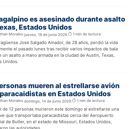
galpino es asesinado durante asalto
exas, Estados Unidos
than Morales
⏱️ 1 min de lectura
|
jueves, 18 de junio 2026
|
|
aragüense José Salgado Amador, de 28 años, perdió la vida
mente el pasado lunes tras recibir varios impactos de bala
e un asalto a mano armada en la ciudad de Austin, Texas,
s Unidos.
ersonas mueren al estrellarse avión
paracaidistas en Estados Unidos
than Morales
⏱️ 1 min de lectura
|
domingo, 14 de junio 2026
|
|
al de 12 personas murieron este domingo al estrellarse una
ve que transportaba paracaidistas cerca del Aeropuerto
al de Butler, en el estado de Missouri, Estados Unidos,
aron las autoridades.