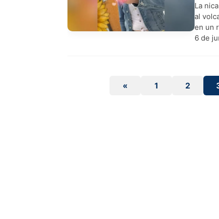
La nic
al vol
en un 
6 de ju
«
1
2