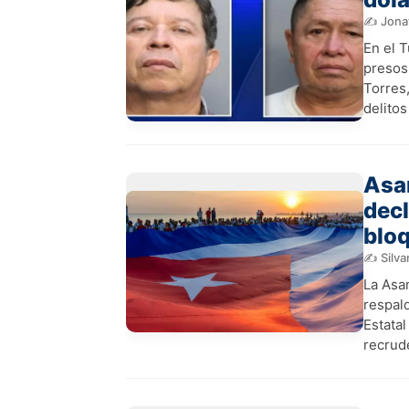
✍️ Jona
En el 
presos
Torres
delito
Asa
decl
blo
✍️ Silva
La Asa
respal
Estata
recrude