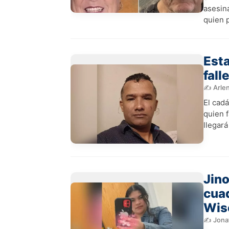
asesin
quien 
Esta
fall
✍️ Arle
El cad
quien 
llegará
Jino
cuad
Wis
✍️ Jona