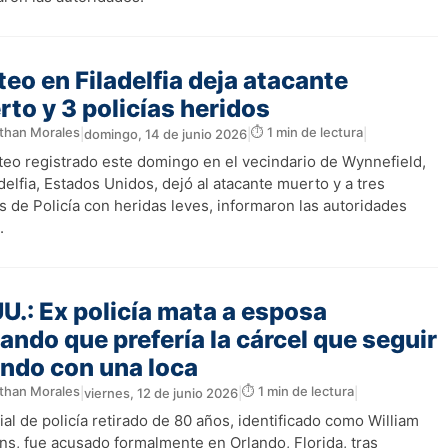
teo en Filadelfia deja atacante
to y 3 policías heridos
than Morales
⏱️ 1 min de lectura
|
domingo, 14 de junio 2026
|
|
oteo registrado este domingo en el vecindario de Wynnefield,
delfia, Estados Unidos, dejó al atacante muerto y a tres
 de Policía con heridas leves, informaron las autoridades
.
U.: Ex policía mata a esposa
ando que prefería la cárcel que seguir
ando con una loca
than Morales
⏱️ 1 min de lectura
|
viernes, 12 de junio 2026
|
|
ial de policía retirado de 80 años, identificado como William
s, fue acusado formalmente en Orlando, Florida, tras