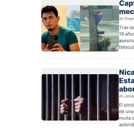
Capt
mecá
✍️ Fran
Tras la
19 año
asesin
falleci
Nica
Est
abo
✍️ Jona
El pin
de una
multa d
autori