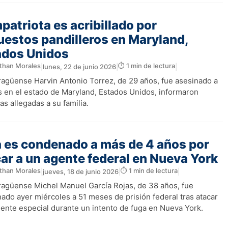
atriota es acribillado por
estos pandilleros en Maryland,
ados Unidos
than Morales
⏱️ 1 min de lectura
|
lunes, 22 de junio 2026
|
|
aragüense Harvin Antonio Torrez, de 29 años, fue asesinado a
s en el estado de Maryland, Estados Unidos, informaron
s allegadas a su familia.
 es condenado a más de 4 años por
ar a un agente federal en Nueva York
than Morales
⏱️ 1 min de lectura
|
jueves, 18 de junio 2026
|
|
aragüense Michel Manuel García Rojas, de 38 años, fue
ado ayer miércoles a 51 meses de prisión federal tras atacar
gente especial durante un intento de fuga en Nueva York.