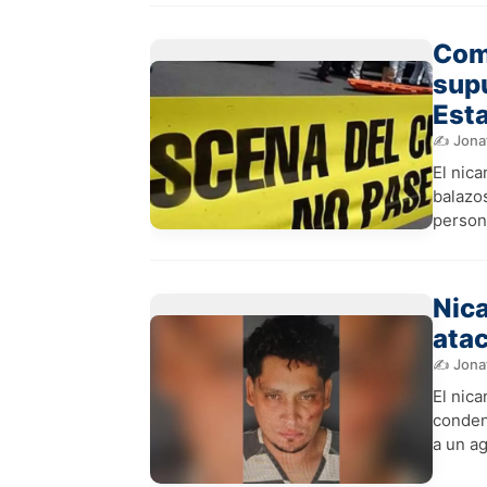
Comp
supu
Est
✍️ Jona
El nic
balazo
persona
Nica
atac
✍️ Jona
El nic
conden
a un a