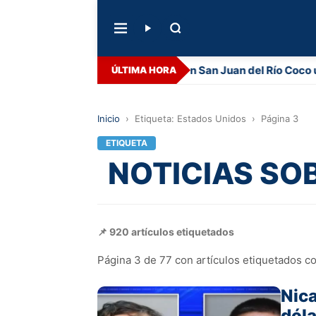
Desaparece en San Juan del Río Coco un a
ÚLTIMA HORA
Inicio
›
Etiqueta: Estados Unidos
›
Página 3
ETIQUETA
NOTICIAS SOB
📌 920 artículos etiquetados
Página 3 de 77 con artículos etiquetados 
Nica
dóla