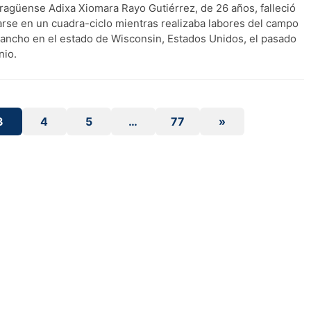
aragüense Adixa Xiomara Rayo Gutiérrez, de 26 años, falleció
carse en un cuadra-ciclo mientras realizaba labores del campo
rancho en el estado de Wisconsin, Estados Unidos, el pasado
nio.
3
4
5
…
77
»