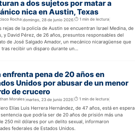
uran a dos sujetos por matar a
nico nica en Austin, Texas
cisco Rocha
⏱️ 1 min de lectura
|
domingo, 28 de junio 2026
|
|
s rejas de la policía de Austin se encuentran Israel Medina, de
s, y David Pérez, de 26 años, presuntos responsables del
ato de José Salgado Amador, un mecánico nicaragüense que
ó tras recibir un disparo durante un...
 enfrenta pena de 20 años en
ados Unidos por abusar de un menor
rdo de crucero
than Morales
⏱️ 1 min de lectura
|
martes, 23 de junio 2026
|
|
olero Elías Luis Herrera Hernández, de 47 años, está en espera
 sentencia que podría ser de 20 años de prisión más una
e 250 mil dólares por un delito sexual, informaron
dades federales de Estados Unidos.