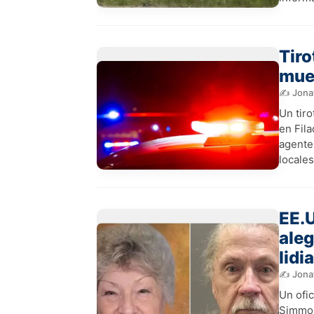
Tiro
muer
✍️ Jona
Un tir
en Fila
agentes
locales
EE.U
aleg
lidi
✍️ Jona
Un ofic
Simmon