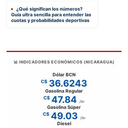
¿Qué significan los números?
Guía ultra sencilla para entender las
cuotas y probabilidades deportivas
📊 INDICADORES ECONÓMICOS (NICARAGUA)
Dólar BCN
36.6243
C$
Gasolina Regular
47.84
C$
/ltr
Gasolina Súper
49.03
C$
/ltr
Diesel