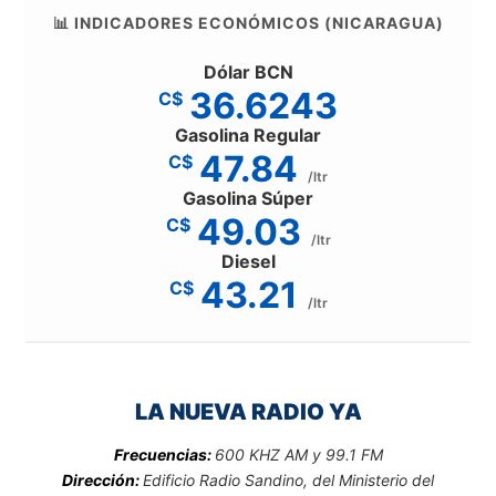
📊 INDICADORES ECONÓMICOS (NICARAGUA)
Dólar BCN
36.6243
C$
Gasolina Regular
47.84
C$
/ltr
Gasolina Súper
49.03
C$
/ltr
Diesel
43.21
C$
/ltr
LA NUEVA RADIO YA
Frecuencias:
600 KHZ AM y 99.1 FM
Dirección:
Edificio Radio Sandino, del Ministerio del