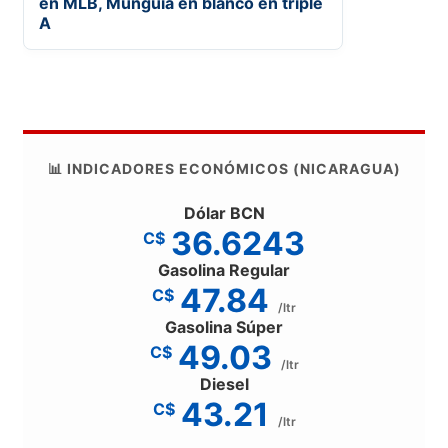
en MLB, Munguía en blanco en triple
A
📊 INDICADORES ECONÓMICOS (NICARAGUA)
Dólar BCN
36.6243
C$
Gasolina Regular
47.84
C$
/ltr
Gasolina Súper
49.03
C$
/ltr
Diesel
43.21
C$
/ltr