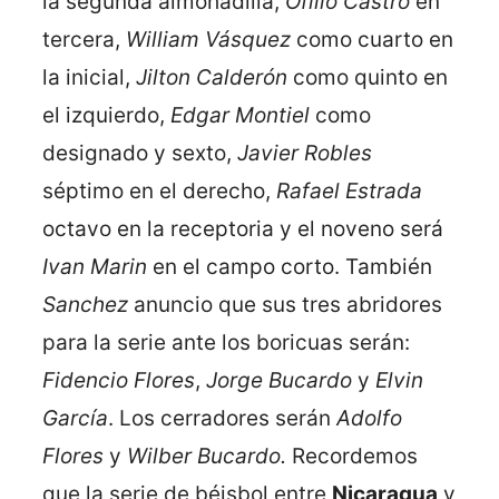
la segunda almohadilla,
Ofilio Castro
en
tercera,
William Vásquez
como cuarto en
la inicial,
Jilton Calderón
como quinto en
el izquierdo,
Edgar Montiel
como
designado y sexto,
Javier Robles
séptimo en el derecho,
Rafael Estrada
octavo en la receptoria y el noveno será
Ivan Marin
en el campo corto. También
Sanchez
anuncio que sus tres abridores
para la serie ante los boricuas serán:
Fidencio Flores
,
Jorge Bucardo
y
Elvin
García
. Los cerradores serán
Adolfo
Flores
y
Wilber Bucardo.
Recordemos
que la serie de béisbol entre
Nicaragua
y