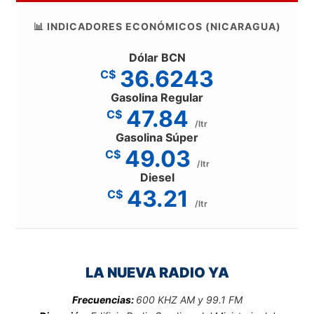
📊 INDICADORES ECONÓMICOS (NICARAGUA)
Dólar BCN
36.6243
C$
Gasolina Regular
47.84
C$
/ltr
Gasolina Súper
49.03
C$
/ltr
Diesel
43.21
C$
/ltr
LA NUEVA RADIO YA
Frecuencias:
600 KHZ AM y 99.1 FM