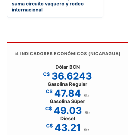
suma circuito vaquero y rodeo
internacional
📊 INDICADORES ECONÓMICOS (NICARAGUA)
Dólar BCN
36.6243
C$
Gasolina Regular
47.84
C$
/ltr
Gasolina Súper
49.03
C$
/ltr
Diesel
43.21
C$
/ltr