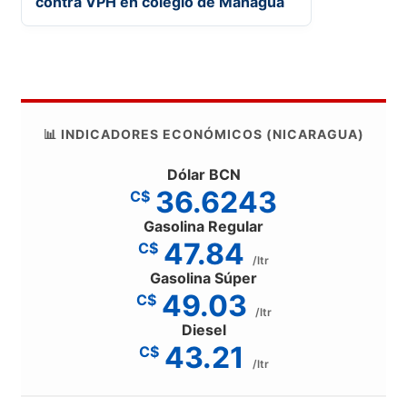
contra VPH en colegio de Managua
📊 INDICADORES ECONÓMICOS (NICARAGUA)
Dólar BCN
36.6243
C$
Gasolina Regular
47.84
C$
/ltr
Gasolina Súper
49.03
C$
/ltr
Diesel
43.21
C$
/ltr