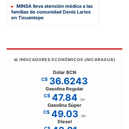
MINSA lleva atención médica a las
familias de comunidad Denis Larios
en Ticuantepe
📊 INDICADORES ECONÓMICOS (NICARAGUA)
Dólar BCN
36.6243
C$
Gasolina Regular
47.84
C$
/ltr
Gasolina Súper
49.03
C$
/ltr
Diesel
C$