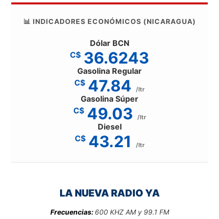
📊 INDICADORES ECONÓMICOS (NICARAGUA)
Dólar BCN
36.6243
C$
Gasolina Regular
47.84
C$
/ltr
Gasolina Súper
49.03
C$
/ltr
Diesel
43.21
C$
/ltr
LA NUEVA RADIO YA
Frecuencias:
600 KHZ AM y 99.1 FM