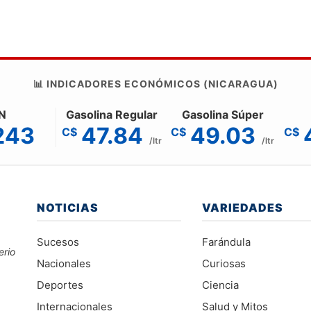
📊 INDICADORES ECONÓMICOS (NICARAGUA)
N
Gasolina Regular
Gasolina Súper
243
47.84
49.03
C$
C$
C$
/ltr
/ltr
NOTICIAS
VARIEDADES
Sucesos
Farándula
erio
Nacionales
Curiosas
Deportes
Ciencia
Internacionales
Salud y Mitos