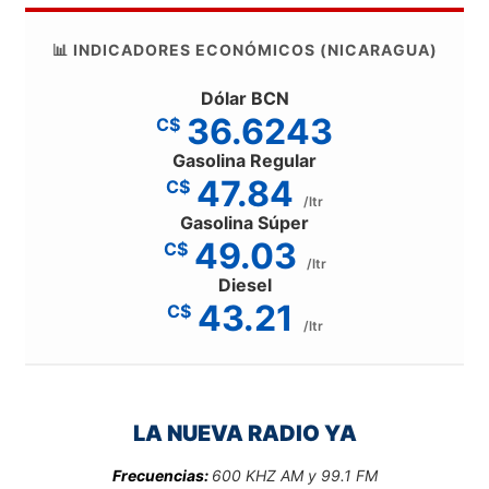
📊 INDICADORES ECONÓMICOS (NICARAGUA)
Dólar BCN
36.6243
C$
Gasolina Regular
47.84
C$
/ltr
Gasolina Súper
49.03
C$
/ltr
Diesel
43.21
C$
/ltr
LA NUEVA RADIO YA
Frecuencias:
600 KHZ AM y 99.1 FM