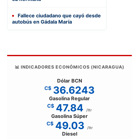
Fallece ciudadano que cayó desde
autobús en Gádala María
📊 INDICADORES ECONÓMICOS (NICARAGUA)
Dólar BCN
36.6243
C$
Gasolina Regular
47.84
C$
/ltr
Gasolina Súper
49.03
C$
/ltr
Diesel