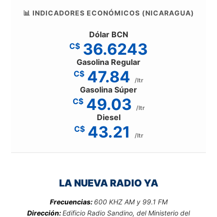
📊 INDICADORES ECONÓMICOS (NICARAGUA)
Dólar BCN
36.6243
C$
Gasolina Regular
47.84
C$
/ltr
Gasolina Súper
49.03
C$
/ltr
Diesel
43.21
C$
/ltr
LA NUEVA RADIO YA
Frecuencias:
600 KHZ AM y 99.1 FM
Dirección:
Edificio Radio Sandino, del Ministerio del