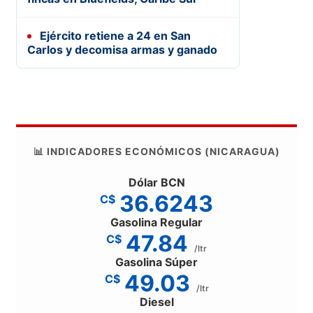
Ejército retiene a 24 en San
Carlos y decomisa armas y ganado
📊 INDICADORES ECONÓMICOS (NICARAGUA)
Dólar BCN
36.6243
C$
Gasolina Regular
47.84
C$
/ltr
Gasolina Súper
49.03
C$
/ltr
Diesel